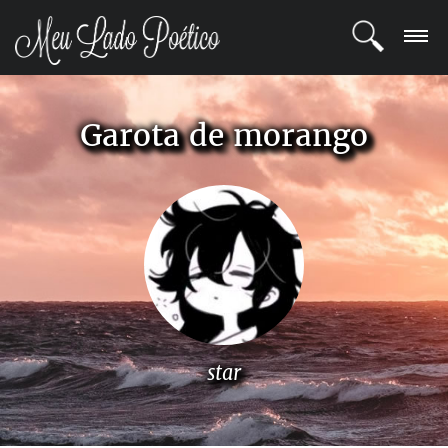
LOGIN
Garota de morango
REGISTRO
POETAS
BLOG
COMUNIDADE
star