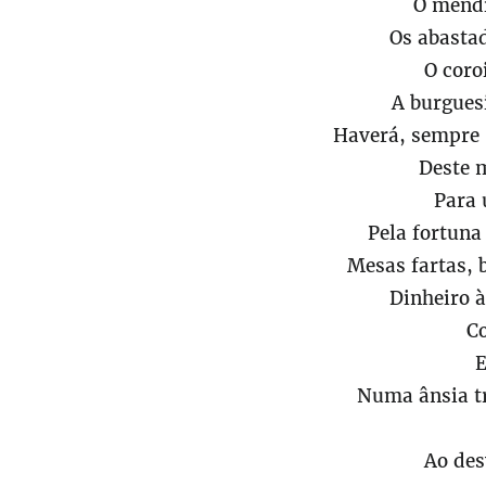
O mendi
Os abasta
O coro
A burguesi
Haverá, sempre 
Deste 
Para 
Pela fortuna
Mesas fartas, 
Dinheiro à
C
E
Numa ânsia tr
Ao des