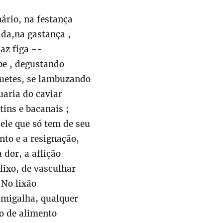
ário, na festança
lda,na gastança ,
az figa --
be , degustando
uetes, se lambuzando
uaria do caviar
tins e bacanais ;
ele que só tem de seu
nto e a resignação,
a dor, a aflição
lixo, de vasculhar
No lixão
 migalha, qualquer
o de alimento