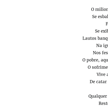
O milion
Se esba
F
Se exi
Lautos banq
Na ig
Nos fes
O pobre, aqu
O sofrime
Vive 
De catar 
Qualquer
Rest