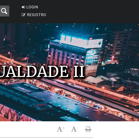
LOGIN
REGISTRO
UALDADE II
+
-