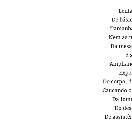
Lenta
De bási
Tamanha 
Nem as m
Da mesa 
E 
Ampliand
Expo
Do corpo, d
Caucando o
Da fome
Do des
De assistê