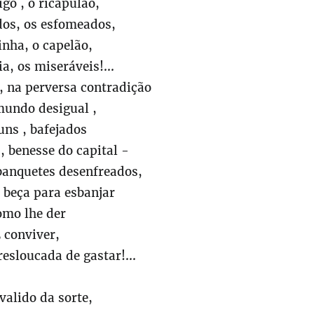
go , o ricapulão,
dos, os esfomeados,
inha, o capelão,
a, os miseráveis!...
, na perversa contradição
mundo desigual ,
uns , bafejados
 , benesse do capital -
banquetes desenfreados,
 beça para esbanjar
omo lhe der
 conviver,
esloucada de gastar!...
valido da sorte,