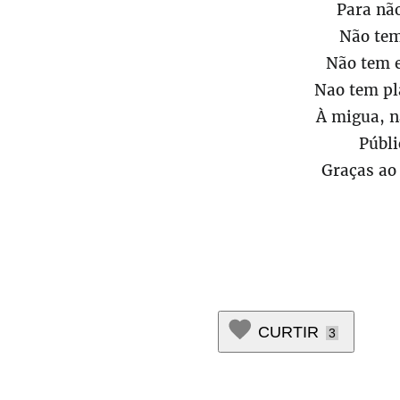
Para nã
Não tem
Não tem 
Nao tem pl
À migua, na
Públi
Graças ao 
CURTIR
3