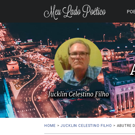
PO
Jucklin Celestino Filho
HOME
>
JUCKLIN CELESTINO FILHO
>
ABUTRE D