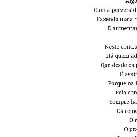
Alg
Com a perversida
Fazendo mais 
E aumentan
Neste contr
Há quem ad
Que desde os
É assi
Porque na l
Pela con
Sempre hav
Os reme
O r
O pra