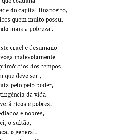
o que coaduna
de do capital financeiro,
ricos quem muito possui
do mais a pobreza .
aste cruel e desumano
voga malevolamente
 primórdios dos tempos
m que deve ser ,
uta pelo pelo poder,
tingência da vida
erá ricos e pobres,
diados e nobres,
ei, o sultão,
ça, o general,