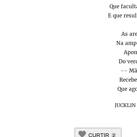
Que facult
E que resul
As are
Na ampu
Apon
Do ver
-- Mãe
Recebe
Que ago
JUCKLIN
CURTIR
2