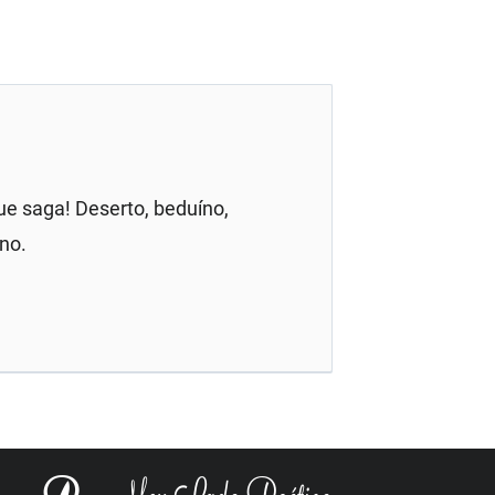
ue saga! Deserto, beduíno,
rno.