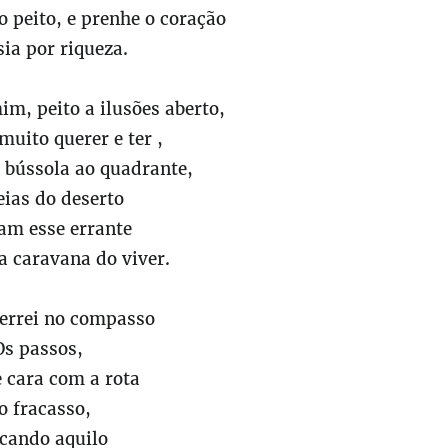
o peito, e prenhe o coração
ia por riqueza.
m, peito a ilusões aberto,
muito querer e ter ,
 bússola ao quadrante,
eias do deserto
am esse errante
a caravana do viver.
 errei no compasso
Os passos,
e cara com a rota
o fracasso,
cando aquilo