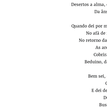
Desertos a alma, 
Da âns
Quando dei por mi
No afã de 
No retorno da
As ar
Cobrir
Beduino, d
Bem sei,
E dei d
D
Bus