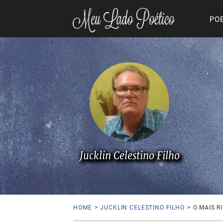
PO
Jucklin Celestino Filho
HOME
>
JUCKLIN CELESTINO FILHO
>
O MAIS R