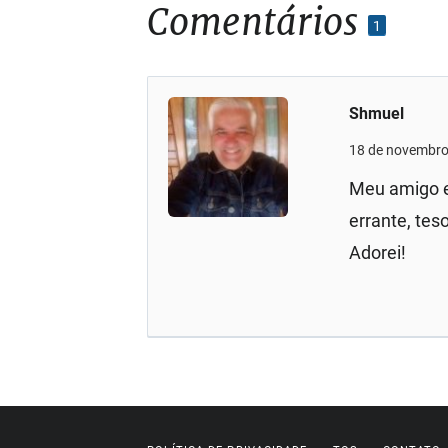
Comentários
1
Shmuel
18 de novembro
Meu amigo e 
errante, tes
Adorei!