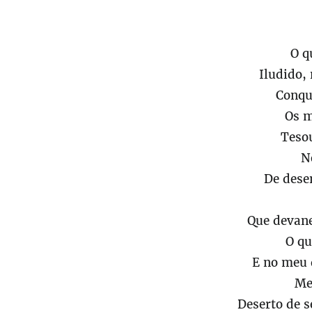
O q
Iludido,
Conqu
Os m
Teso
N
De dese
Que devane
O qu
E no meu 
Me
Deserto de 