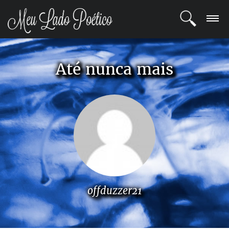
LOGIN
Até nunca mais
REGISTRO
POETAS
BLOG
COMUNIDADE
offduzzer21