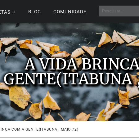
BLOG
COMUNIDADE
ETAS
A VIDA BRINC
GENTE(ITABUNA ,
RINCA COM A GENTE(ITABUNA , MAIO 72)