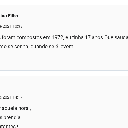
tino Filho
de 2021 10:38
s foram compostos em 1972, eu tinha 17 anos.Que saud
o se sonha, quando se é jovem.
de 2021 14:17
aquela hora ,
s prendia
ntentes !