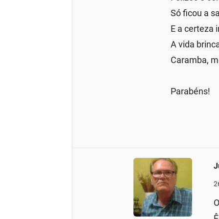
Só ficou a s
E a certeza 
A vida brinc
Caramba, me
Parabéns!
J
2
O
Ê