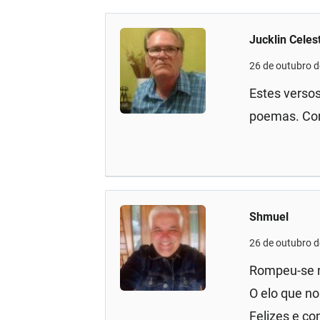
Jucklin Celes
26 de outubro 
Estes verso
poemas. Com
Shmuel
26 de outubro 
Rompeu-se n
O elo que no
Felizes e co