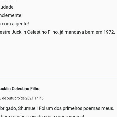
audade,
inclemente:
a com a gente!
stre Jucklin Celestino Filho, já mandava bem em 1972.
ucklin Celestino Filho
6 de outubro de 2021 14:46
brigado, Shumuel! Foi um dos primeiros poemas meus.
 bom receber a visita sua a meus versos!