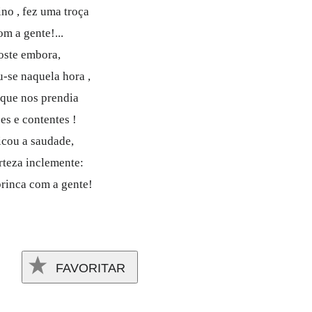
ino , fez uma troça
m a gente!...
oste embora,
se naquela hora ,
 que nos prendia
zes e contentes
!
icou a saudade,
rteza inclemente:
brinca com a gente!
FAVORITAR