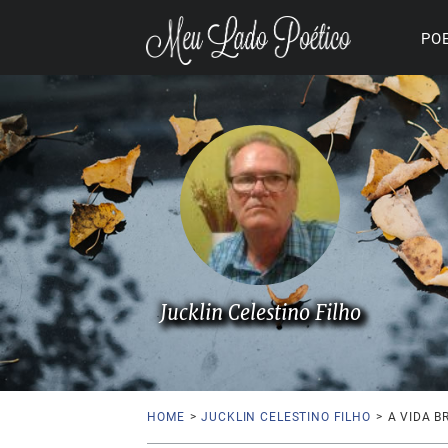
PO
Jucklin Celestino Filho
HOME
>
JUCKLIN CELESTINO FILHO
>
A VIDA B