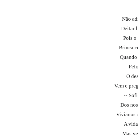
Não adi
Deitar 
Pois o 
Brinca c
Quando 
Feli
O des
Vem e preg
-- Sof
Dos nos
Vivianos a
A vida
Mas ve