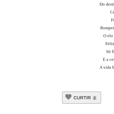
Do dest
Co
F
Rompeu-
O elo
Feli
Só f
E a ce
A vida 
CURTIR
2