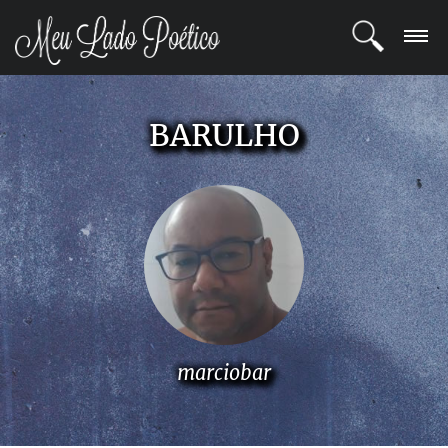
LOGIN
BARULHO
REGISTRO
POETAS
BLOG
COMUNIDADE
marciobar