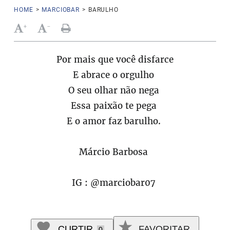
HOME
>
MARCIOBAR
>
BARULHO
+
-
Por mais que você disfarce
E abrace o orgulho
O seu olhar não nega
Essa paixão te pega
E o amor faz barulho.
Márcio Barbosa
IG : @marciobar07
CURTIR
FAVORITAR
0