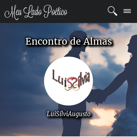
LOGIN
Encontro de Almas
REGISTRO
POETAS
BLOG
COMUNIDADE
LuiSílviAugusto