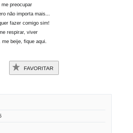
 me preocupar
ro não importa mais...
quer fazer comigo sim!
me respirar, viver
 me beije, fique aqui.
FAVORITAR
5