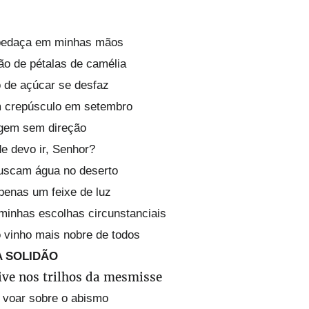
pedaça em minhas mãos
o de pétalas de camélia
o de açúcar se desfaz
m crepúsculo em setembro
ogem sem direção
e devo ir, Senhor?
buscam água no deserto
penas um feixe de luz
minhas escolhas circunstanciais
 vinho mais nobre de todos
A SOLIDÃO
vive nos trilhos da mesmisse
 voar sobre o abismo