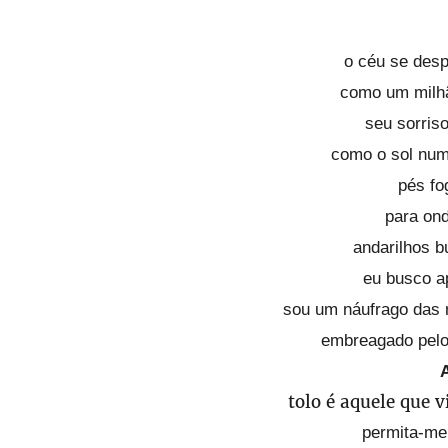
o céu se des
como um milhã
seu sorris
como o sol nu
pés f
para ond
andarilhos 
eu busco a
sou um náufrago das 
embreagado pelo
tolo é aquele que 
permita-me