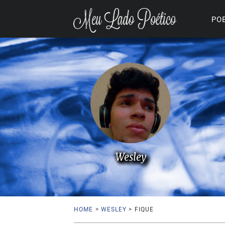
PO
Wesley
HOME
>
WESLEY
>
FIQUE