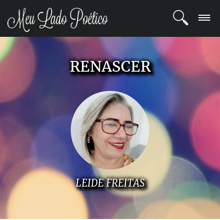
LOGIN
RENASCER
REGISTRO
POETAS
BLOG
COMUNIDADE
LEIDE FREITAS