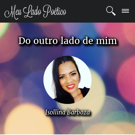
LOGIN
Do outro lado de mim
REGISTRO
POETAS
BLOG
COMUNIDADE
Isollina Barboza