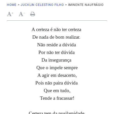
HOME
>
JUCKLIN CELESTINO FILHO
>
IMINENTE NAUFRÁGIO
+
-
A certeza é não t
er certeza
De nada de bom realizar.
Não reside a dúvida
Por não ter dúvida
Da insegurança
Que o impele sempre
A agir em desacerto,
Pois não paira dúvida
Que em tudo,
Tende a fracassar!
Certeza tem d
a pusilamidade