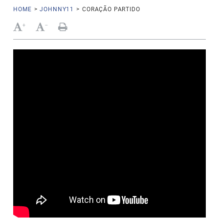
HOME
>
JOHNNY11
>
CORAÇÃO PARTIDO
+
-