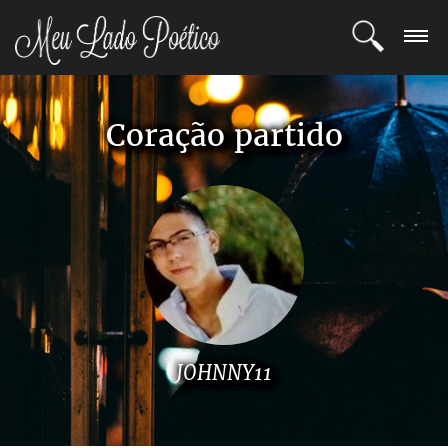
LOGIN
Coração partido
REGISTRO
POETAS
BLOG
COMUNIDADE
JOHNNY11