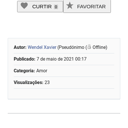
CURTIR
FAVORITAR
0
Autor:
Wendel Xavier
(Pseudónimo (
Offline)
Publicado:
7 de maio de 2021 00:17
Categoria:
Amor
Visualizações:
23