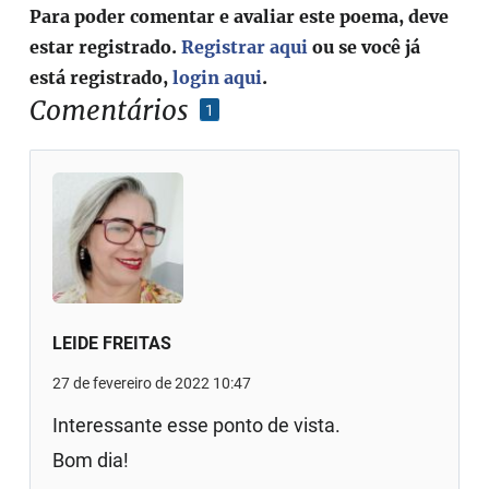
Para poder comentar e avaliar este poema, deve
estar registrado.
Registrar aqui
ou se você já
está registrado,
login aqui
.
Comentários
1
LEIDE FREITAS
27 de fevereiro de 2022 10:47
Interessante esse ponto de vista.
Bom dia!