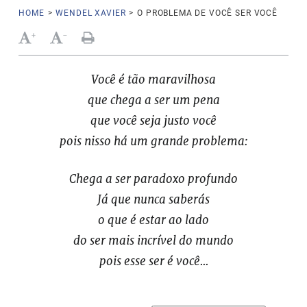
HOME
>
WENDEL XAVIER
>
O PROBLEMA DE VOCÊ SER VOCÊ
+
-
Você é tão maravilhosa
que chega a ser um pena
que você seja justo você
pois nisso há um grande problema:
Chega a ser paradoxo profundo
Já que nunca saberás
o que é estar ao lado
do ser mais incrível do mundo
pois esse ser é você...