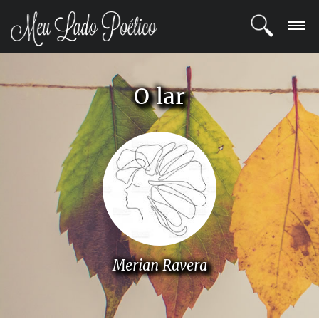
LOGIN
O lar
REGISTRO
POETAS
BLOG
COMUNIDADE
Merian Ravera