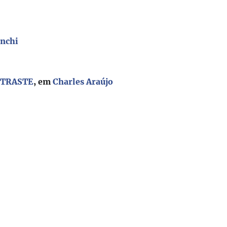
anchi
3
NTRASTE
, em
Charles Araújo
3
6