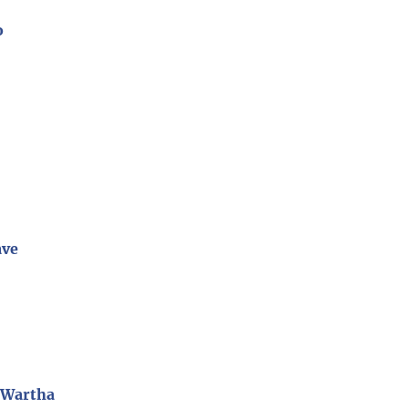
o
ave
 Wartha