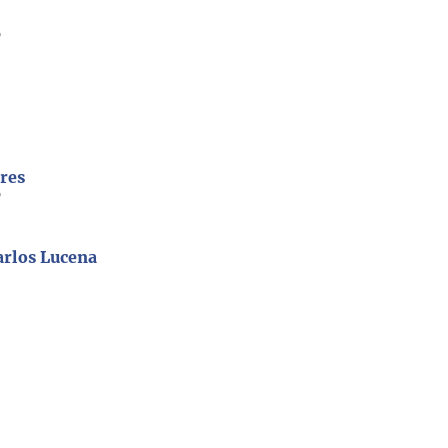
6
2
ares
6
arlos Lucena
4