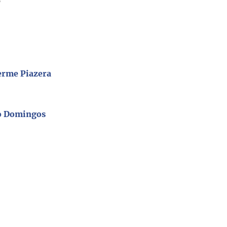
6
erme Piazera
o Domingos
8
0
6