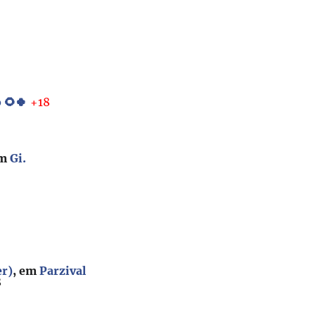
 🌻🍀
+18
0
em
Gi.
er)
, em
Parzival
8