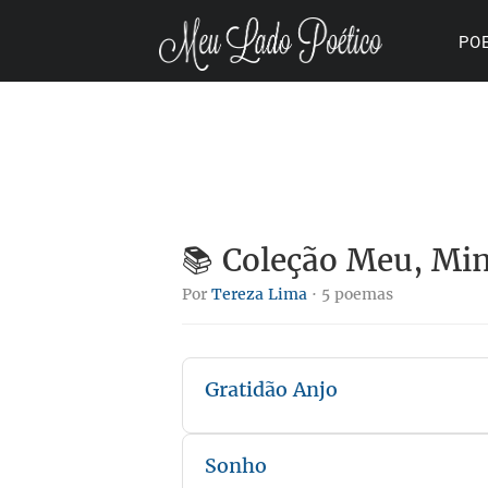
PO
📚 Coleção Meu, Mi
Por
Tereza Lima
· 5 poemas
Gratidão Anjo
Sonho