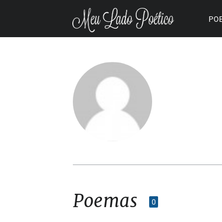
PO
Poemas
0