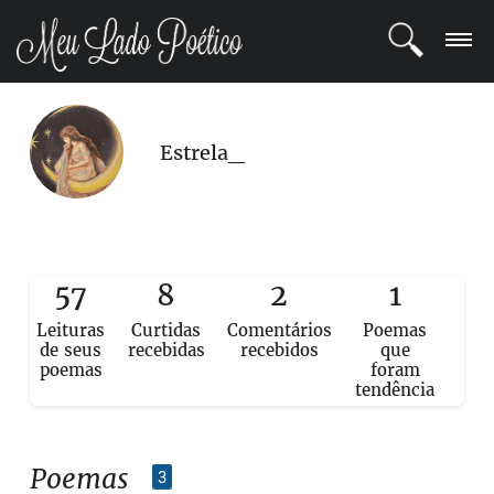
LOGIN
Estrela_
REGISTRO
POETAS
BLOG
57
8
2
1
Leituras
Curtidas
Comentários
Poemas
COMUNIDADE
de seus
recebidas
recebidos
que
poemas
foram
tendência
Poemas
3