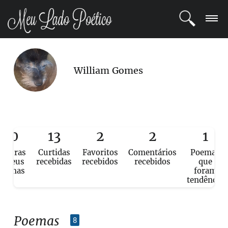
LOGIN
William Gomes
REGISTRO
POETAS
BLOG
80
13
2
2
1
eituras
Curtidas
Favoritos
Comentários
Poemas
COMUNIDADE
e seus
recebidas
recebidos
recebidos
que
poemas
foram
tendência
Poemas
8