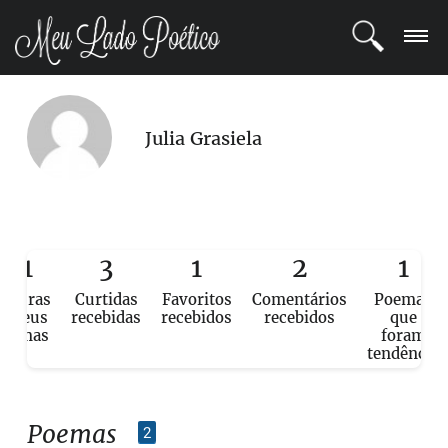
LOGIN
Julia Grasiela
REGISTRO
POETAS
BLOG
31
3
1
2
1
eituras
Curtidas
Favoritos
Comentários
Poemas
COMUNIDADE
e seus
recebidas
recebidos
recebidos
que
poemas
foram
tendência
Poemas
2