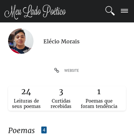
LOGIN
Elécio Morais
REGISTRO
POETAS
WEBSITE
BLOG
24
3
1
COMUNIDADE
Leituras de
Curtidas
Poemas que
seus poemas
recebidas
foram tendência
Poemas
4