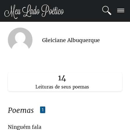
LOGIN
Gleiciane Albuquerque
REGISTRO
POETAS
BLOG
14
Leituras de seus poemas
COMUNIDADE
Poemas
1
Ninguém fala