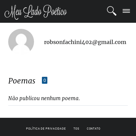
LOGIN
robsonfachini402@gmail.com
REGISTRO
POETAS
BLOG
Poemas
0
COMUNIDADE
Não publicou nenhum poema.
POLÍTICA DE PRIVACIDADE
TOS
CONTATO