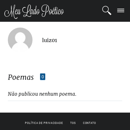
LOGIN
luiz01
REGISTRO
POETAS
BLOG
Poemas
0
COMUNIDADE
Não publicou nenhum poema.
POLÍTICA DE PRIVACIDADE
TOS
CONTATO