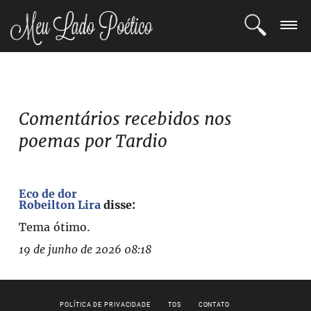
LOGIN
REGISTRO
Comentários recebidos nos
poemas por Tardio
POETAS
BLOG
Eco de dor
Robeilton Lira
disse:
COMUNIDADE
Tema ótimo.
19 de junho de 2026 08:18
POLÍTICA DE PRIVACIDADE
TOS
CONTATO