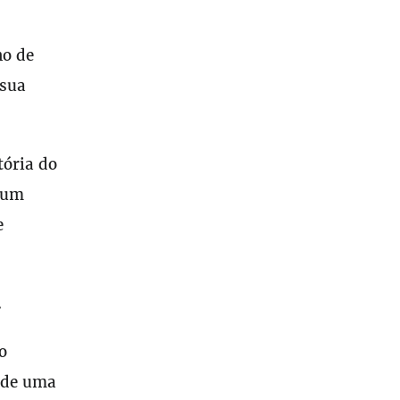
no de
 sua
tória do
 um
e
.
o
e de uma