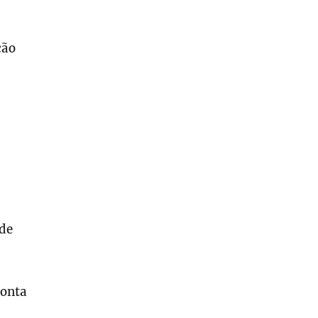
ção
 de
conta