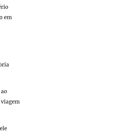
ério
do em
oria
 ao
a viagem
ele