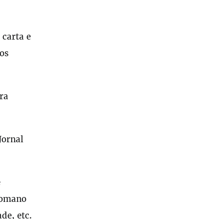
 carta e
los
ra
Jornal
e
 Romano
de, etc.