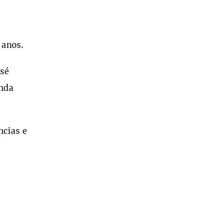
 anos.
osé
inda
ncias e