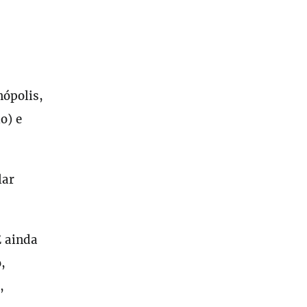
nópolis,
o) e
lar
E ainda
,
,