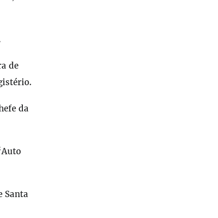
.
ra de
istério.
hefe da
“Auto
e Santa