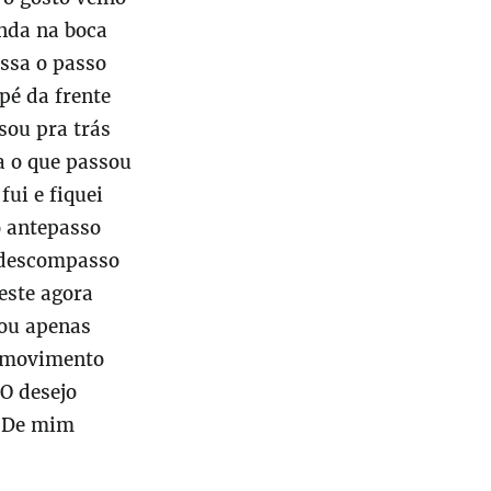
nda na boca
ssa o passo
 pé da frente
sou pra trás
a o que passou
 fui e fiquei
 antepasso
descompasso
este agora
ou apenas
 movimento
O desejo
De mim