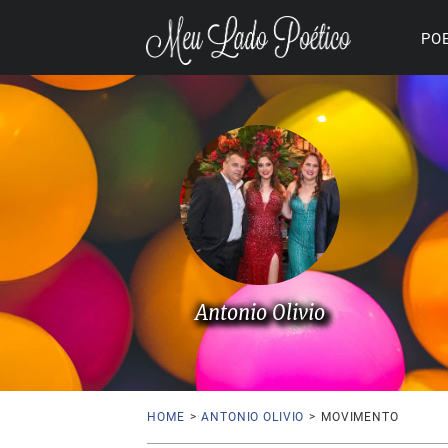
PO
Antonio Olivio
HOME
>
ANTONIO OLIVIO
>
MOVIMENTO