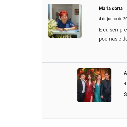
Maria dorta
4 de junho de 2
E eu sempre 
poemas e de
A
4
S