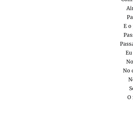
Ai
Pa
E o
Pas
Pass
Eu
No
No 
N
S
O