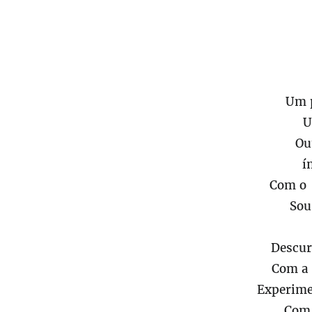
Um p
U
Ou
í
Com o 
Sou
Descur
Com a 
Experime
Com 