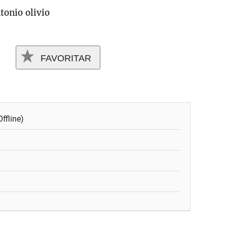
tonio olivio
FAVORITAR
ffline)