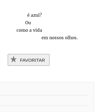
 é azul?
Ou
- como a vida
e em nossos olhos.
FAVORITAR