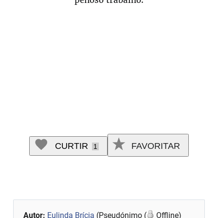
penoso trabalho.
CURTIR
FAVORITAR
1
Autor:
Eulinda Brícia
(Pseudónimo (
Offline)