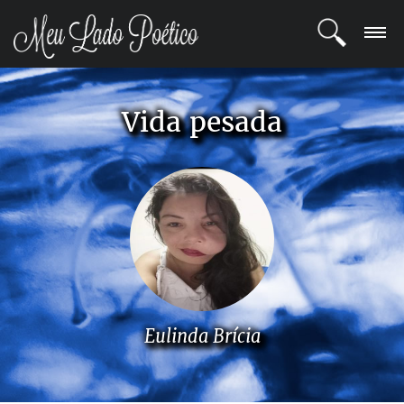
LOGIN
Vida pesada
REGISTRO
POETAS
BLOG
COMUNIDADE
Eulinda Brícia