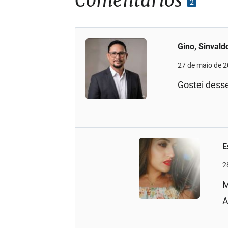
Comentários
2
Gino, Sinvald
27 de maio de 
Gostei dess
E
2
M
A