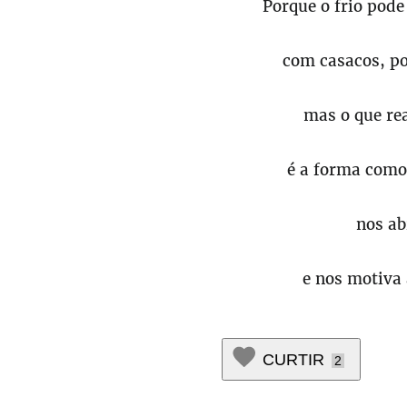
Porque o frio pode
com casacos, po
mas o que re
é a forma com
nos ab
e nos motiva 
CURTIR
2