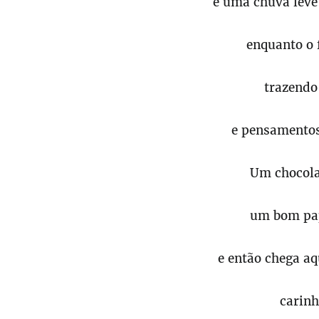
e uma chuva leve 
enquanto o f
trazendo
e pensamentos
Um chocola
um bom pap
e então chega aq
carinh