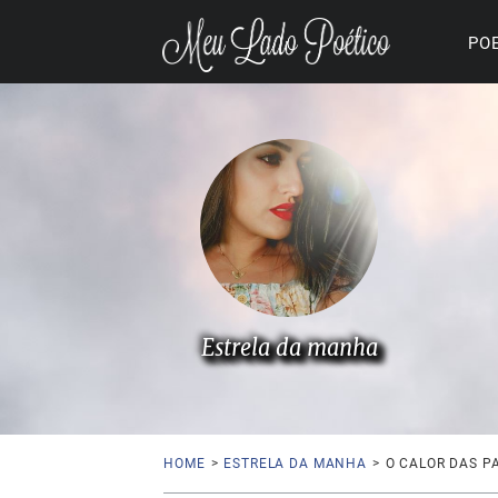
PO
Estrela da manha
HOME
>
ESTRELA DA MANHA
>
O CALOR DAS P