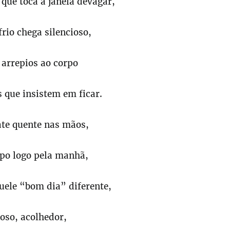
que toca a janela devagar,
rio chega silencioso,
 arrepios ao corpo
 que insistem em ficar.
te quente nas mãos,
o logo pela manhã,
uele “bom dia” diferente,
oso, acolhedor,