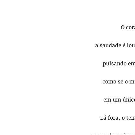
O cor
a saudade é lou
pulsando em
como se o m
em um único
Lá fora, o te