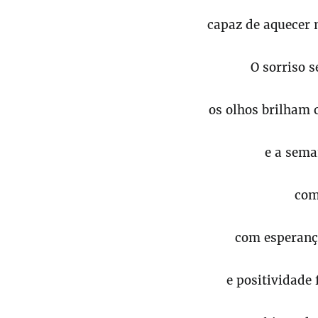
capaz de aquecer 
O sorriso s
os olhos brilham 
e a sem
com
com esperanç
e positividade