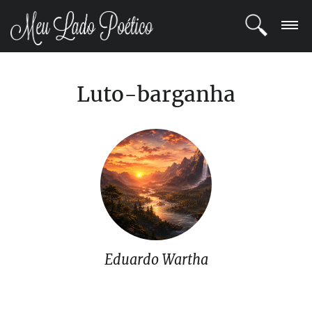
LOGIN
Luto-barganha
REGISTRO
POETAS
BLOG
COMUNIDADE
Eduardo Wartha