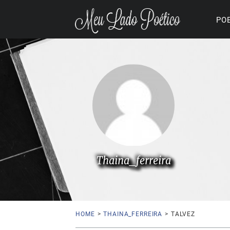
PO
Thaina_ferreira
HOME
>
THAINA_FERREIRA
>
TALVEZ