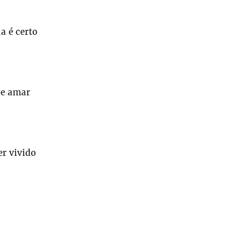
a é certo
s
de amar
er vivido