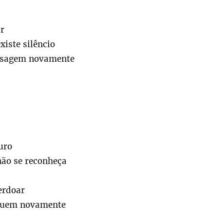
ar
xiste silêncio
nsagem novamente
uro
não se reconheça
erdoar
lguem novamente