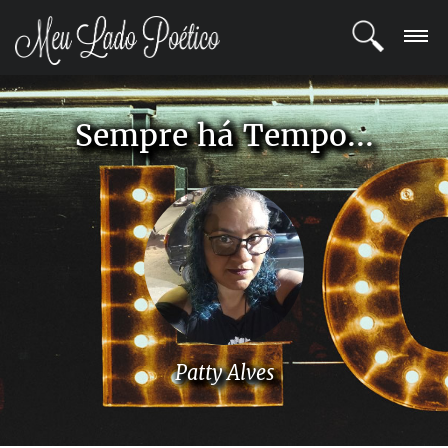
LOGIN
Sempre há Tempo...
REGISTRO
POETAS
BLOG
COMUNIDADE
Patty Alves