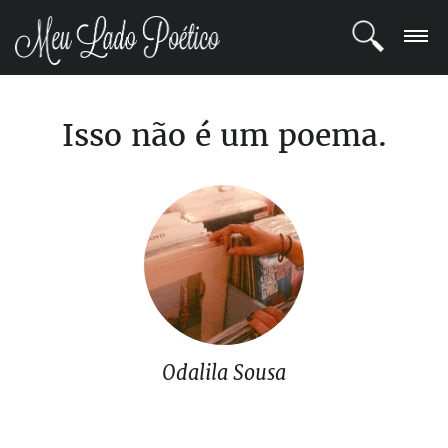
LOGIN
Isso não é um poema.
REGISTRO
POETAS
BLOG
COMUNIDADE
Odalila Sousa