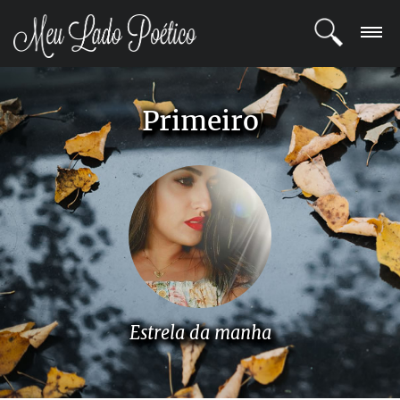
LOGIN
Primeiro
REGISTRO
POETAS
BLOG
COMUNIDADE
Estrela da manha