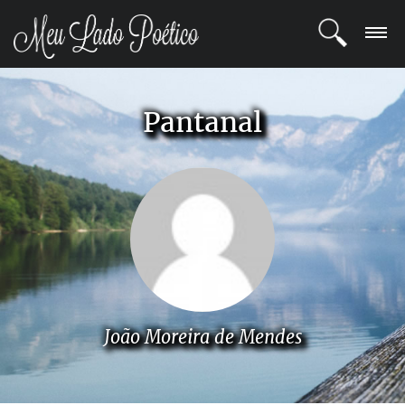
LOGIN
Pantanal
REGISTRO
POETAS
BLOG
COMUNIDADE
João Moreira de Mendes