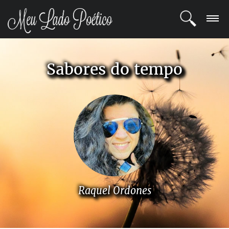
LOGIN
Sabores do tempo
REGISTRO
POETAS
BLOG
COMUNIDADE
Raquel Ordones