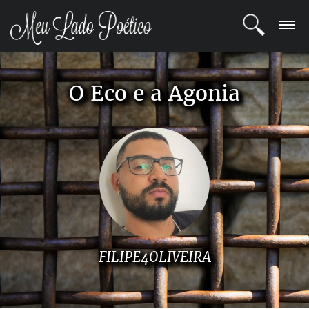
LOGIN
O Eco e a Agonia
REGISTRO
POETAS
BLOG
COMUNIDADE
FILIPE4OLIVEIRA