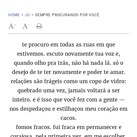
HOME
>
JU
>
SEMPRE PROCURANDO POR VOCÊ.
+
-
te procuro em todas as ruas em que
estivemos. escuto novamente tua voz e,
quando olho pra trás, não há nada lá. só o
desejo de te ter novamente e poder te amar.
relações são frágeis como um copo de vidro:
quebrado uma vez, jamais voltará a ser
inteiro. e é isso que você fez com a gente —
nos despedaçou e estilhaçou meu coração em
cacos.
fomos fracos. fui fraca em permanecer e
corajosa, pela primeira vez, em me escolher.