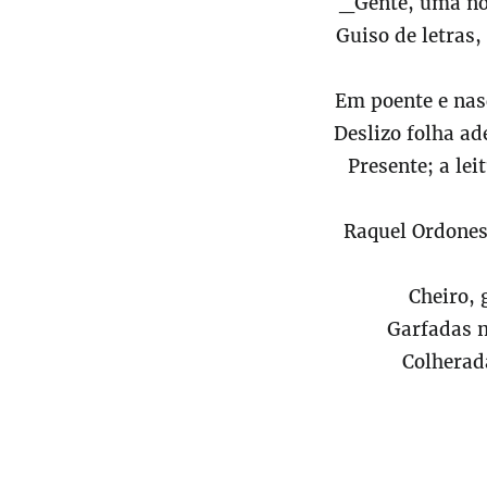
_Gente, uma nov
Guiso de letras,
Em poente e nasc
Deslizo folha ad
Presente; a lei
Raquel Ordone
Cheiro, 
Garfadas 
Colherada