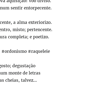
a aquisição! Voo diviso.
 num sentir entorpecente.
ente, a alma exteriorizo.
entro, misto; pertencente.
tura completa; e poetizo.
s #ordonismo #raqueleie
gosto; degustação
num monte de letras
s cheias, talvez...