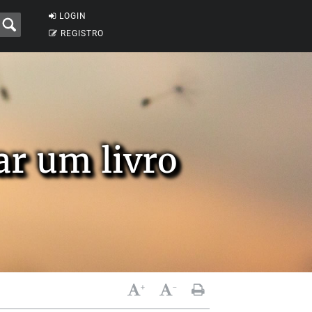
LOGIN
REGISTRO
ar um livro
+
-