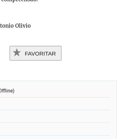
tonio Olivio
FAVORITAR
ffline)