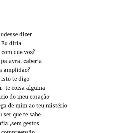
pudesse dizer
Eu diria
 com que voz?
palavra, caberia
a amplidão?
 isto te digo
r-te coisa alguma
ncio do meu coração
ega de mim ao teu mistério
 ser que te sabe
fia ,sem gestos
a compreensão.