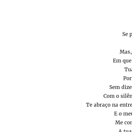
Se 
Mas,
Em que 
Tu
Por
Sem dize
Com o silê
Te abraço na entr
E o meu
Me con
A tu