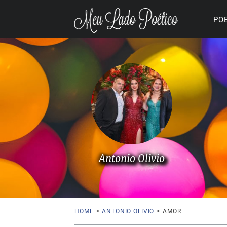
PO
Antonio Olivio
HOME
>
ANTONIO OLIVIO
>
AMOR