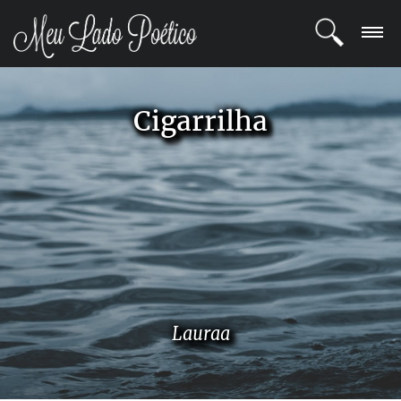
LOGIN
Cigarrilha
REGISTRO
POETAS
BLOG
COMUNIDADE
Lauraa