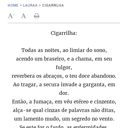
HOME
>
LAURAA
>
CIGARRILHA
+
-
Cigarrilha:
Todas as noites, ao limiar do sono,
acendo um braseiro, e a chama, em seu
fulgor,
reverbera os abraços, o teu doce abandono.
Ao tragar, a secura invade a garganta, em
dor.
Então, a fumaça, em véu etéreo e cinzento,
alça-se qual cinzas de palavras não ditas,
um lamento mudo, um segredo no vento.
Se este for o fardo, as enfermidades,