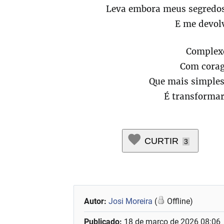
Leva embora meus segredos
E me devolv
Complexo
Com corag
Que mais simples
É transformar
CURTIR
3
Autor:
Josi Moreira
(
Offline)
Publicado:
18 de março de 2026 08:06