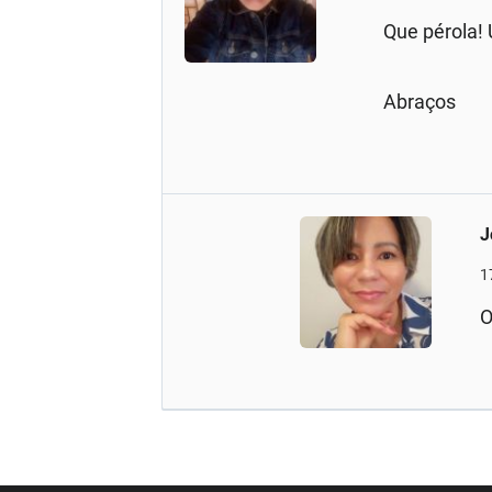
Que pérola!
Abraços
J
1
O