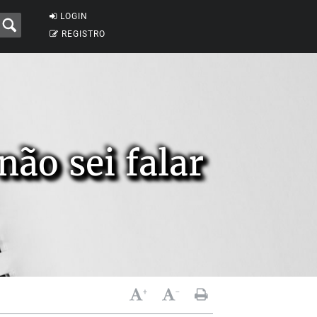
LOGIN
REGISTRO
não sei falar
+
-