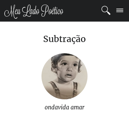
LOGIN
Subtração
REGISTRO
POETAS
BLOG
COMUNIDADE
ondavida amar