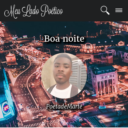
LOGIN
Boa noite
REGISTRO
POETAS
BLOG
COMUNIDADE
PoetadeMarte