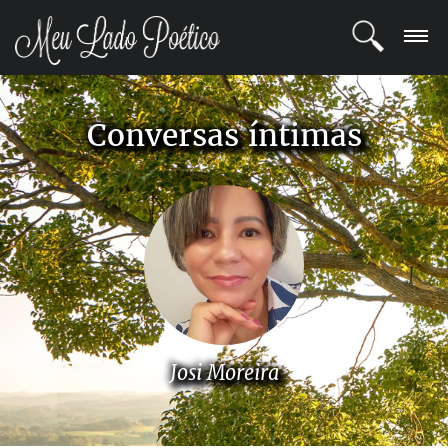
LOGIN
Conversas íntimas
REGISTRO
POETAS
BLOG
COMUNIDADE
Josi Moreira