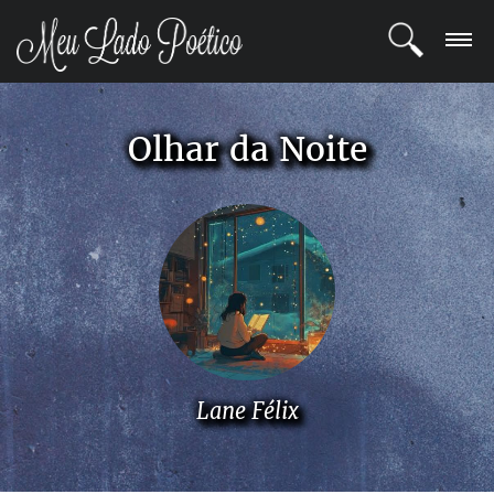
LOGIN
Olhar da Noite
REGISTRO
POETAS
BLOG
COMUNIDADE
Lane Félix