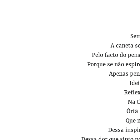
Sem
A caneta 
Pelo facto do pe
Porque se não espi
Apenas pen
Ide
Refle
Na t
Órfã
Que 
Dessa insp
Dessa dor que sinto p