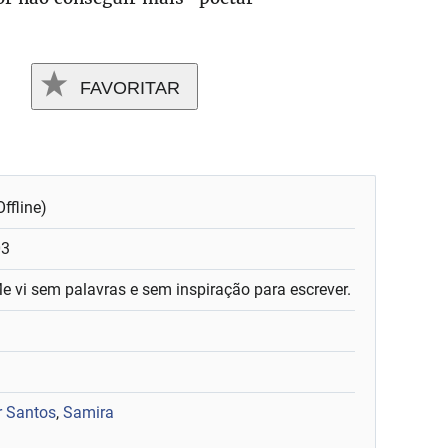
FAVORITAR
ffline)
03
e vi sem palavras e sem inspiração para escrever.
r Santos
,
Samira