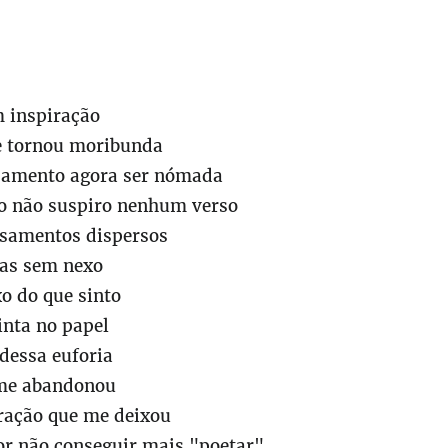
 inspiração
se tornou moribunda
nsamento agora ser nómada
ro não suspiro nenhum verso
samentos dispersos
ias sem nexo
xo do que sinto
inta no papel
 dessa euforia
me abandonou
iração que me deixou
or não conseguir mais "poetar"