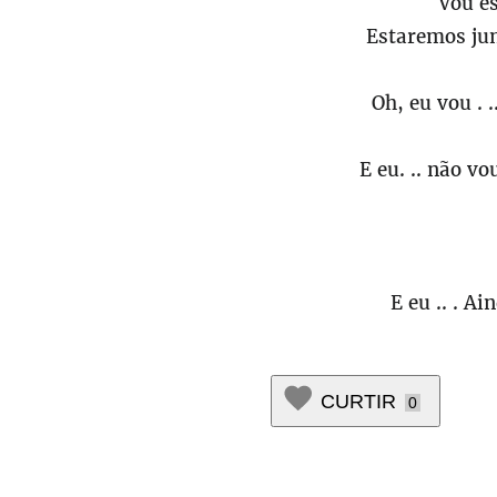
Vou es
Estaremos ju
Oh, eu vou . 
E eu. .. não v
E eu .. . A
CURTIR
0