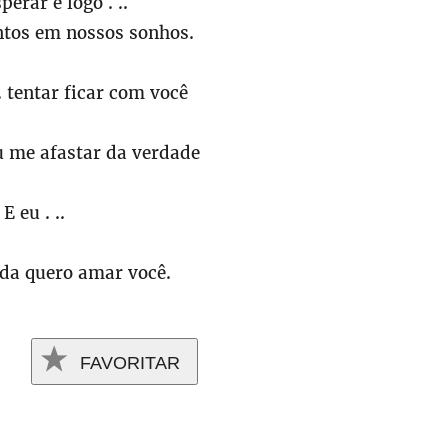
perar e logo . ..
ntos em nossos sonhos.
.. tentar ficar com você
ou me afastar da verdade
E eu . ..
inda quero amar você.
FAVORITAR