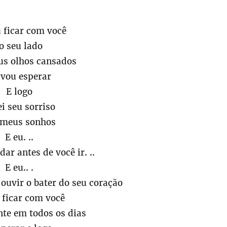
 ficar com você
o seu lado
us olhos cansados
 vou esperar
E logo
ei seu sorriso
meus sonhos
E eu. ..
ar antes de você ir. ..
E eu.. .
 ouvir o bater do seu coração
 ficar com você
te em todos os dias