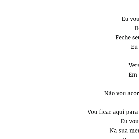
Eu vou
D
Feche se
Eu
Ver
Em 
Não vou acord
Vou ficar aqui para
Eu vou
Na sua men